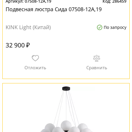
07508-12A,19
286459
Подвесная люстра Сида 07508-12A,19
KINK Light (Китай)
По запросу
32 900 ₽